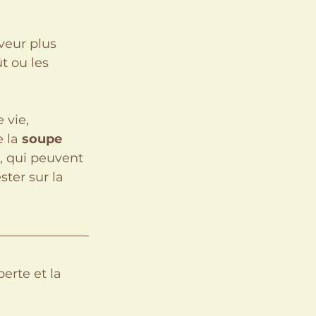
veur plus 
t ou les 
 vie, 
 la 
soupe 
, qui peuvent 
ter sur la 
erte et la 