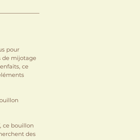
s pour 
s de mijotage 
nfaits, ce 
 éléments 
uillon 
 ce bouillon 
cherchent des 