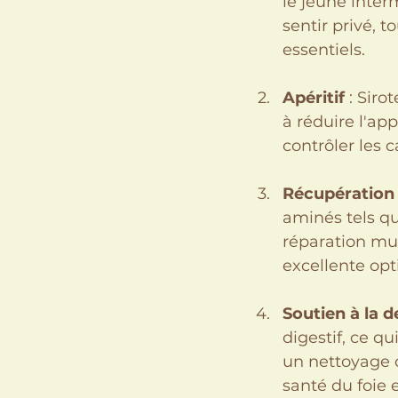
le jeûne inter
sentir privé, 
essentiels.
Apéritif
 : Sir
à réduire l'app
contrôler les c
Récupération 
aminés tels que
réparation musc
excellente opt
Soutien à la d
digestif, ce q
un nettoyage o
santé du foie 