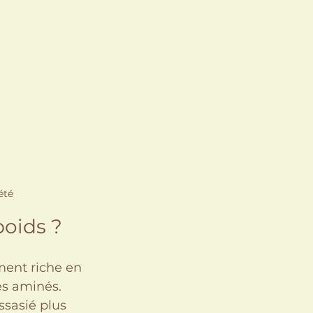
été
poids ?
ment riche en 
es aminés. 
sasié plus 