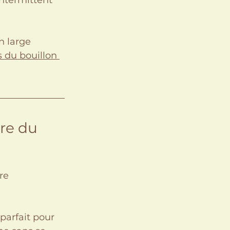
ntermittent 
n large 
s du bouillon 
re du 
re 
 parfait pour 