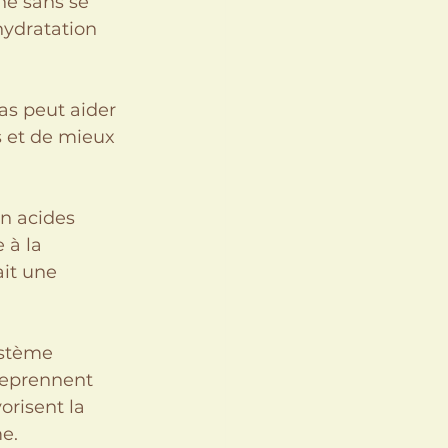
ne sans se 
hydratation 
as peut aider 
s et de mieux 
en acides 
 à la 
ait une 
ystème 
treprennent 
risent la 
me.