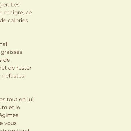
er. Les 
e maigre, ce 
de calories 
mal 
graisses 
s de 
et de rester 
 néfastes 
s tout en lui 
m et le 
régimes 
ue vous 