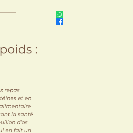
poids :
es repas 
otéines et en 
alimentaire 
ant la santé 
illon d'os 
i en fait un 