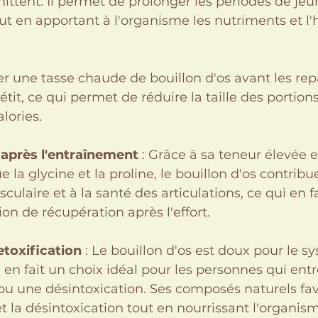
mittent. Il permet de prolonger les périodes de jeû
tout en apportant à l'organisme les nutriments et l'
oter une tasse chaude de bouillon d'os avant les rep
étit, ce qui permet de réduire la taille des portion
alories.
après l'entraînement
 : Grâce à sa teneur élevée 
 la glycine et la proline, le bouillon d'os contribue
ulaire et à la santé des articulations, ce qui en f
ion de récupération après l'effort.
etoxification
 : Le bouillon d'os est doux pour le s
ui en fait un choix idéal pour les personnes qui en
u une désintoxication. Ses composés naturels favo
et la désintoxication tout en nourrissant l'organis