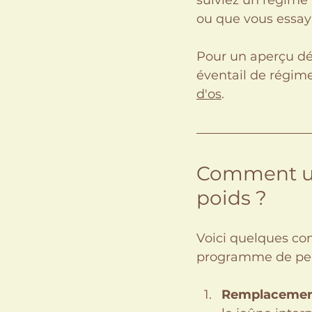
suiviez un régime 
ou que vous essayi
Pour un aperçu dét
éventail de régimes
d'os
.
Comment uti
poids ?
Voici quelques cons
programme de pert
Remplacement